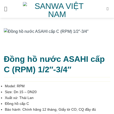
Bỏ
qua
nội
dung
Đồng hồ nước ASAHI cấp
C (RPM) 1/2″-3/4″
Model: RPM
Size: Dn 15 – DN20
Xuất xứ: Thái Lan
Đồng hồ cấp C
Bảo hành:
Chính hãng 12 tháng, Giấy tờ CO, CQ đầy đủ