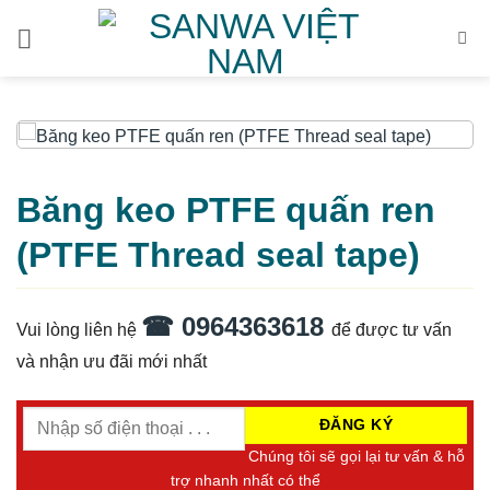
Bỏ
qua
nội
dung
Băng keo PTFE quấn ren
(PTFE Thread seal tape)
☎ 0964363618
Vui lòng liên hệ
để được tư vấn
và nhận ưu đãi mới nhất
Chúng tôi sẽ gọi lại tư vấn & hỗ
trợ nhanh nhất có thể